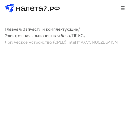
Главная
/
Запчасти и комплектующие
/
Товары
Электронная компонентная база
/
ПЛИС
/
Логическое устройство (CPLD) Intel MAX V5M80ZE64I5N
Услуги
Сервисы
Биржа
О проекте
Клиентам
Поставщикам
Государственные программы
Партнеры
Новости и аналитика