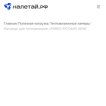
Главная
/
Полезная нагрузка
/
Тепловизионные камеры
/
Товары
Матрицы для тепловизоров LYNRED PICO640 GEN2
Услуги
Сервисы
Биржа
О проекте
Клиентам
Поставщикам
Государственные программы
Партнеры
Новости и аналитика