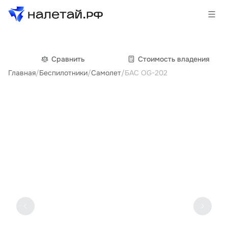
Товары
Сравнить
Cтоимость владения
Главная
/
Беспилотники
/
Самолет
/
БАС OG-202
Услуги
Сервисы
Биржа
О проекте
Клиентам
Поставщикам
Государственные программы
Партнеры
Новости и аналитика