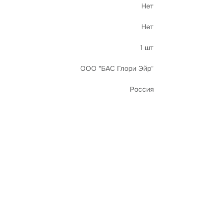
Нет
Нет
1 шт
ООО "БАС Глори Эйр"
Россия