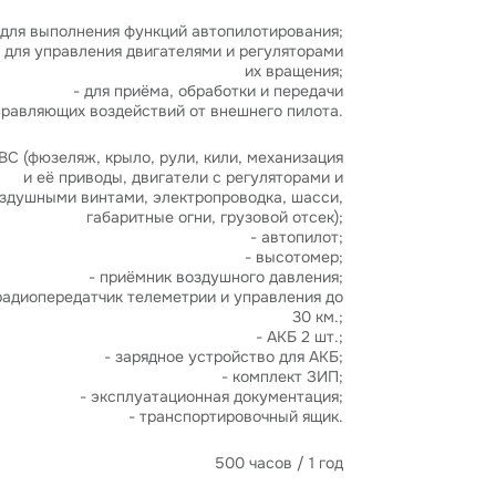
 для выполнения функций автопилотирования;
- для управления двигателями и регуляторами
их вращения;
- для приёма, обработки и передачи
правляющих воздействий от внешнего пилота.
БВС (фюзеляж, крыло, рули, кили, механизация
и её приводы, двигатели с регуляторами и
здушными винтами, электропроводка, шасси,
габаритные огни, грузовой отсек);
- автопилот;
- высотомер;
- приёмник воздушного давления;
радиопередатчик телеметрии и управления до
30 км.;
- АКБ 2 шт.;
- зарядное устройство для АКБ;
- комплект ЗИП;
- эксплуатационная документация;
- транспортировочный ящик.
500 часов / 1 год