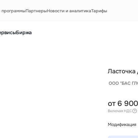
е программы
Партнеры
Новости и аналитика
Тарифы
ервисы
Биржа
Ласточка 
ООО "БАС ГЛ
от 6 90
Включая НДС
Модификация