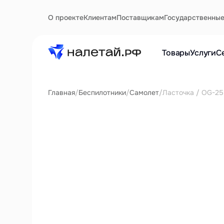
О проекте
Клиентам
Поставщикам
Государственны
Товары
Услуги
С
Главная
/
Беспилотники
/
Самолет
/
Ласточка / OG-25