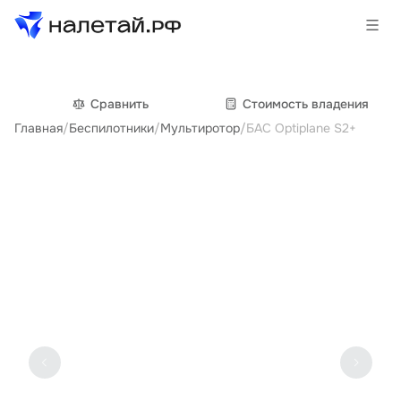
Товары
Сравнить
Cтоимость владения
Главная
/
Беспилотники
/
Мультиротор
/
БАС Optiplane S2+
Услуги
Сервисы
Биржа
О проекте
Клиентам
Поставщикам
Государственные программы
Партнеры
Новости и аналитика