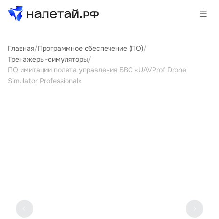
Главная
/
Программное обеспечение (ПО)
/
Товары
Тренажеры-симуляторы
/
ПО имитации полета управления БВС «UAVProf Drone
Услуги
Simulator Professional»
Сервисы
Биржа
О проекте
Клиентам
Поставщикам
Государственные программы
Партнеры
Новости и аналитика