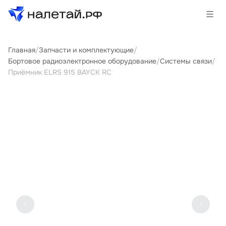
Главная
/
Запчасти и комплектующие
/
Товары
Бортовое радиоэлектронное оборудование
/
Системы связи
/
Приёмник ELRS 915 BAYCK RC
Услуги
Сервисы
Биржа
О проекте
Клиентам
Поставщикам
Государственные программы
Партнеры
Новости и аналитика