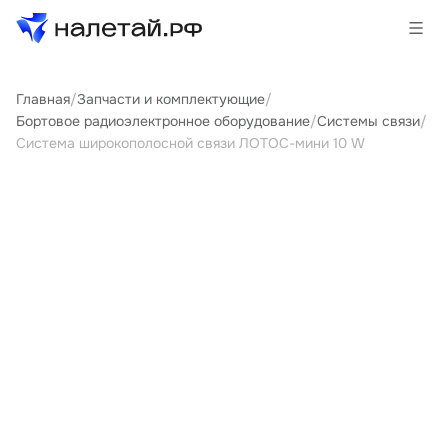
Главная
/
Запчасти и комплектующие
/
Товары
Бортовое радиоэлектронное оборудование
/
Системы связи
/
Система широкополосной связи ЛОТОС-мини 10 W
Услуги
Сервисы
Биржа
О проекте
Клиентам
Поставщикам
Государственные программы
Партнеры
Новости и аналитика