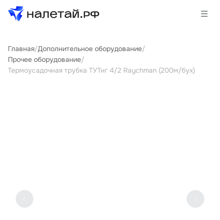
Главная
/
Дополнительное оборудование
/
Товары
Прочее оборудование
/
Термоусадочная трубка ТУТнг 4/2 Raychman (200м/бух)
Услуги
Сервисы
Биржа
О проекте
Клиентам
Поставщикам
Государственные программы
Партнеры
Новости и аналитика