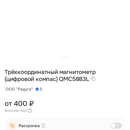
Тарифы
info@naletai.su
Трёхкоординатный магнитометр
(цифровой компас) QMC5883L
ООО "Радуга"
5
от 400 ₽
Включая НДС
Рассрочка