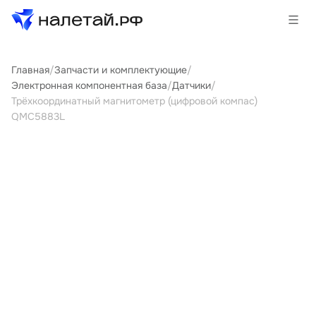
Главная
/
Запчасти и комплектующие
/
Товары
Электронная компонентная база
/
Датчики
/
Трёхкоординатный магнитометр (цифровой компас)
Услуги
QMC5883L
Сервисы
Биржа
О проекте
Клиентам
Поставщикам
Государственные программы
Партнеры
Новости и аналитика