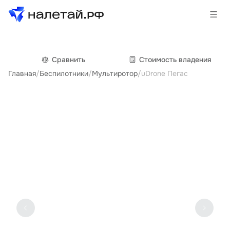
Товары
Сравнить
Cтоимость владения
Главная
/
Беспилотники
/
Мультиротор
/
uDrone Пегас
Услуги
Сервисы
Биржа
О проекте
Клиентам
Поставщикам
Государственные программы
Партнеры
Новости и аналитика