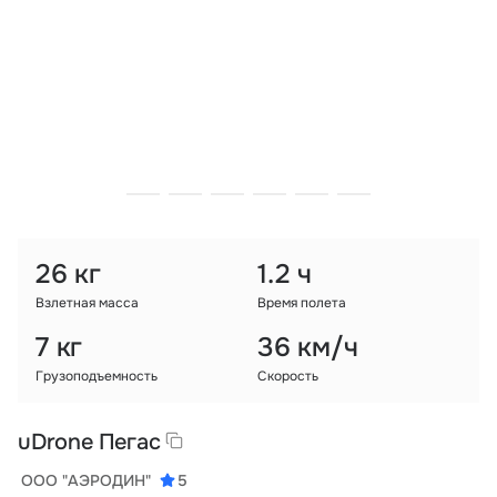
Тарифы
info@naletai.su
26 кг
1.2 ч
Взлетная масса
Время полета
7 кг
36 км/ч
Грузоподъемность
Скорость
uDrone Пегас
ООО "АЭРОДИН"
5