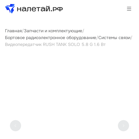
Главная
/
Запчасти и комплектующие
/
Товары
Бортовое радиоэлектронное оборудование
/
Системы связи
/
Видеопередатчик RUSH TANK SOLO 5.8 G 1.6 Вт
Услуги
Сервисы
Биржа
О проекте
Клиентам
Поставщикам
Государственные программы
Партнеры
Новости и аналитика