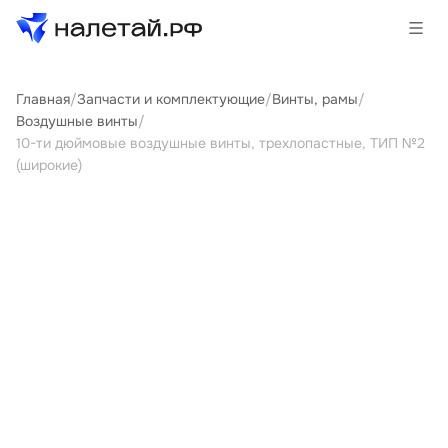
Главная
/
Запчасти и комплектующие
/
Винты, рамы
/
Товары
Воздушные винты
/
10-ти дюймовые воздушные винты, трехлопастные, ТИП №2
Услуги
(широкие)
Сервисы
Биржа
О проекте
Клиентам
Поставщикам
Государственные программы
Партнеры
Новости и аналитика