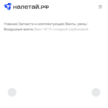
Главная
/
Запчасти и комплектующие
/
Винты, рамы
/
Товары
Воздушные винты
/
Винт 16*13 складной карбоновый
Услуги
Сервисы
Биржа
О проекте
Клиентам
Поставщикам
Государственные программы
Партнеры
Новости и аналитика