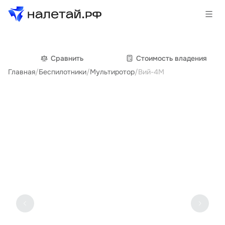
Товары
Сравнить
Cтоимость владения
Главная
/
Беспилотники
/
Мультиротор
/
Вий-4М
Услуги
Сервисы
Биржа
О проекте
Клиентам
Поставщикам
Государственные программы
Партнеры
Новости и аналитика