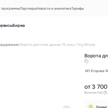
е программы
Партнеры
Новости и аналитика
Тарифы
ервисы
Биржа
орудование
/
Ворота для гонок дронов 75 класс Tiny Whoop
Ворота дл
ИП Егорова Я
от 3 700
Включая НДС
Лизинг