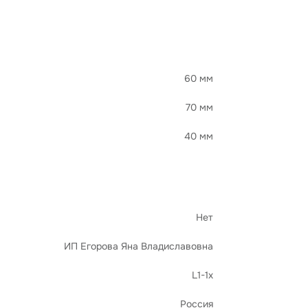
60 мм
70 мм
40 мм
Нет
ИП Егорова Яна Владиславовна
L1-1x
Россия