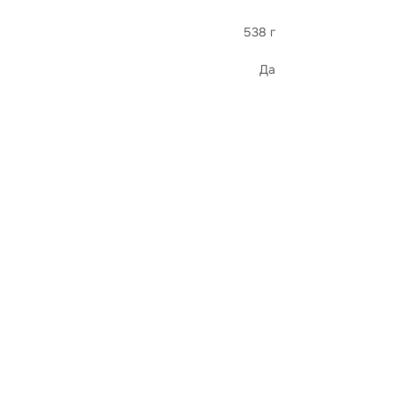
538 г
Да