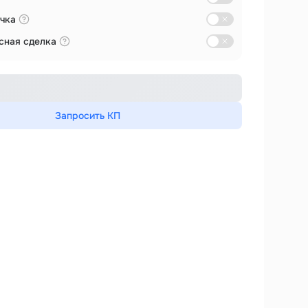
чка
сная сделка
Запросить КП