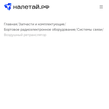
Главная
/
Запчасти и комплектующие
/
Товары
Бортовое радиоэлектронное оборудование
/
Системы связи
/
Воздушный ретранслятор
Услуги
Сервисы
Биржа
О проекте
Клиентам
Поставщикам
Государственные программы
Партнеры
Новости и аналитика