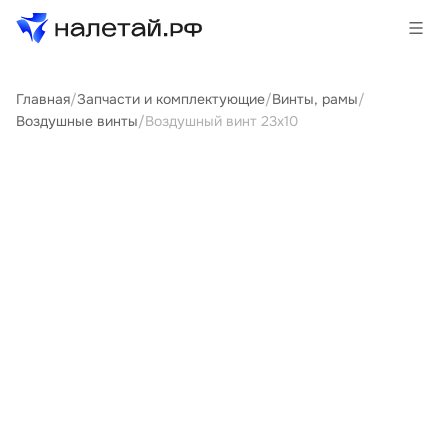
Главная
/
Запчасти и комплектующие
/
Винты, рамы
/
Товары
Воздушные винты
/
Воздушный винт 23х10
Услуги
Сервисы
Биржа
О проекте
Клиентам
Поставщикам
Государственные программы
Партнеры
Новости и аналитика