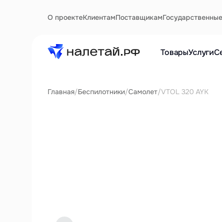
О проекте
Клиентам
Поставщикам
Государственны
Товары
Услуги
С
Главная
/
Беспилотники
/
Самолет
/
VTOL 320 AYK