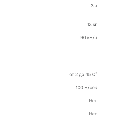
3 ч
13 кг
90 км/ч
от 2 до 45 С°
100 м/сек
Нет
Нет