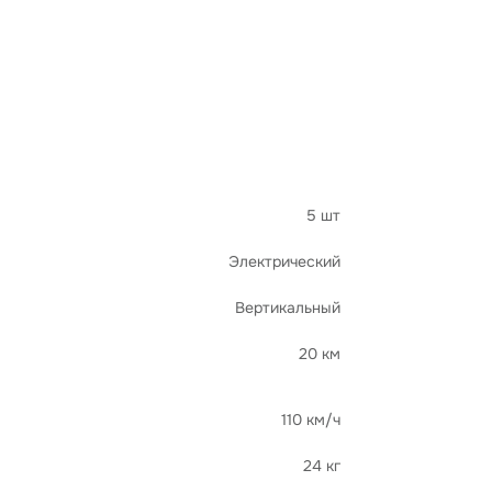
 зондирование
Логистика
Мониторинг
5 шт
Электрический
Вертикальный
20 км
110 км/ч
24 кг