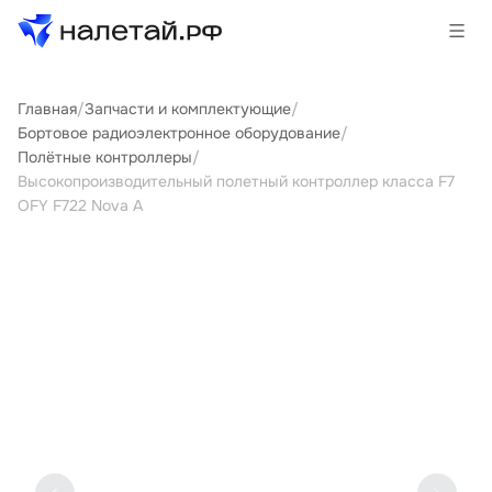
Главная
/
Запчасти и комплектующие
/
Товары
Бортовое радиоэлектронное оборудование
/
Полётные контроллеры
/
Услуги
Высокопроизводительный полетный контроллер класса F7
OFY F722 Nova A
Сервисы
Биржа
О проекте
Клиентам
Поставщикам
Государственные программы
Партнеры
Новости и аналитика