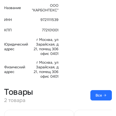
Тарифы
ООО
Название
info@naletai.su
"КАРБОНТЕКС"
ИНН
9721111539
КПП
772101001
г Москва, ул
Юридический
Зарайская, д
адрес
21, помещ 306
офис 0401
г Москва, ул
Физический
Зарайская, д
адрес
21, помещ 306
офис 0401
Товары
Все
2 товара