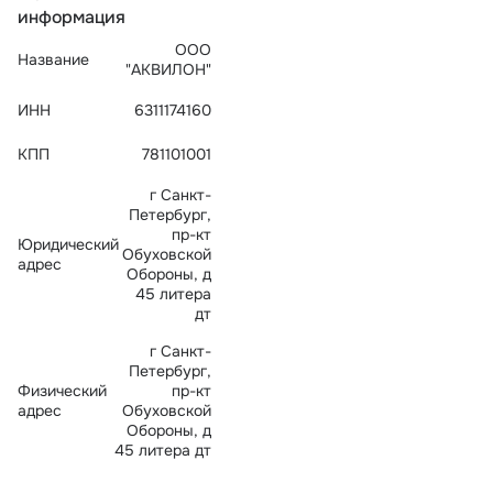
информация
Тарифы
info@naletai.su
ООО
Название
"АКВИЛОН"
ИНН
6311174160
КПП
781101001
г Санкт-
Петербург,
пр-кт
Юридический
Обуховской
адрес
Обороны, д
45 литера
дт
г Санкт-
Петербург,
Физический
пр-кт
адрес
Обуховской
Обороны, д
45 литера дт