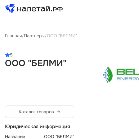
Товары
Главная
/
Партнеры
/
ООО "БЕЛМИ"
Услуги
5
ООО "БЕЛМИ"
Сервисы
Биржа
О проекте
Клиентам
Каталог товаров
Поставщикам
Государственные программы
Юридическая информация
Партнеры
Название
ООО "БЕЛМИ"
Новости и аналитика