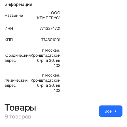
информация
Тарифы
info@naletai.su
ООО
Название
"КЕМПЕРУС"
ИНН
7743374721
КПП
774301001
г Москва,
Юридический
Кронштадтский
адрес
б-р, д 30, кв
103
г Москва,
Физический
Кронштадтский
адрес
б-р, д 30, кв
103
Товары
Все
9 товаров