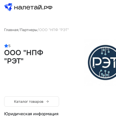
Товары
Главная
/
Партнеры
/
ООО "НПФ "РЭТ"
Услуги
5
ООО "НПФ
Сервисы
"РЭТ"
Биржа
О проекте
Клиентам
Поставщикам
Каталог товаров
Государственные программы
Партнеры
Юридическая информация
Новости и аналитика