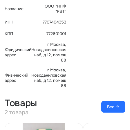
Тарифы
ООО "НПФ
Название
info@naletai.su
"РЭТ"
ИНН
7707404353
КПП
772601001
г Москва,
Юридический
Новоданиловская
адрес
наб, д 12, помещ
88
г Москва,
Физический
Новоданиловская
адрес
наб, д 12, помещ
88
Товары
Все
2 товара