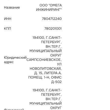
Тарифы
ООО "ОМЕГА
Название
info@naletai.su
ИНЖИНИРИНГ"
ИНН
7804712240
КПП
780201001
194100, Г.САНКТ-
ПЕТЕРБУРГ,
ВН.ТЕР.Г.
МУНИЦИПАЛЬНЫЙ
ОКРУГ
Юридический
САМПСОНИЕВСКОЕ,
адрес
УЛ
НОВОЛИТОВСКАЯ,
Д. 15, ЛИТЕРА А,
ПОМЕЩ. 1-Н, ОФИС
Д-502
194100, Г.САНКТ-
ПЕТЕРБУРГ,
ВН.ТЕР.Г.
МУНИЦИПАЛЬНЫЙ
ОКРУГ