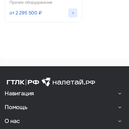
оперативного ремонта
Прочее оборудование
конструкций ЛА и БПЛА
от 2 295 500 ₽
Навигация
Помощь
О нас