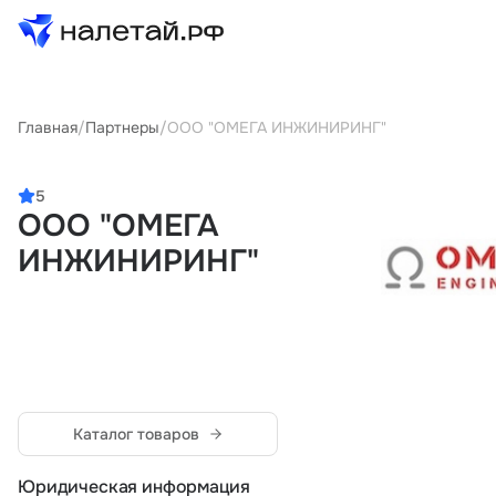
Товары
Главная
/
Партнеры
/
ООО "ОМЕГА ИНЖИНИРИНГ"
Услуги
5
ООО "ОМЕГА
Сервисы
ИНЖИНИРИНГ"
Биржа
О проекте
Клиентам
Поставщикам
Каталог товаров
Государственные программы
Партнеры
Юридическая информация
Новости и аналитика