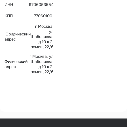
Тарифы
ИНН
9706053554
info@naletai.su
КПП
770601001
г Москва,
ул
Юридический
Шаболовка,
адрес
д 10 к 2,
помещ 22/6
г Москва, ул
Физический
Шаболовка,
адрес
д 10 к 2,
помещ 22/6