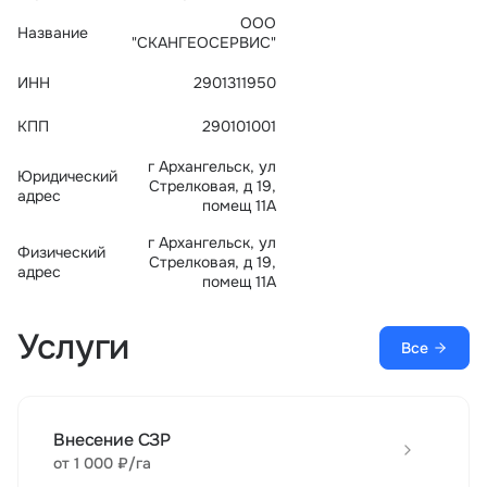
Тарифы
ООО
Название
info@naletai.su
"СКАНГЕОСЕРВИС"
ИНН
2901311950
КПП
290101001
г Архангельск, ул
Юридический
Стрелковая, д 19,
адрес
помещ 11А
г Архангельск, ул
Физический
Стрелковая, д 19,
адрес
помещ 11А
Услуги
Все
Внесение СЗР
от 1 000 ₽/га