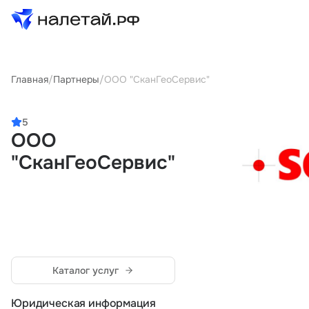
Товары
Главная
/
Партнеры
/
ООО "СканГеоСервис"
Услуги
5
ООО
Сервисы
"СканГеоСервис"
Биржа
О проекте
Клиентам
Поставщикам
Каталог услуг
Государственные программы
Партнеры
Юридическая информация
Новости и аналитика