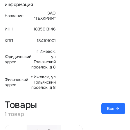
информация
Тарифы
info@naletai.su
ЗАО
Название
"ТЕХКРИМ"
ИНН
1835013146
КПП
184101001
г Ижевск,
Юридический
ул
адрес
Гольянский
поселок, д 8
г Ижевск, ул
Физический
Гольянский
адрес
поселок, д 8
Товары
Все
1 товар