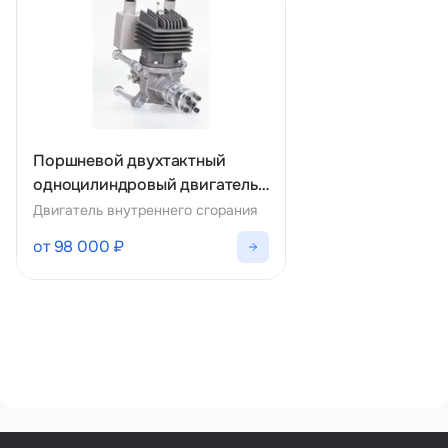
Поршневой двухтактный
одноцилиндровый двигатель
TK-55RA
Двигатель внутреннего сгорания
от 98 000 ₽