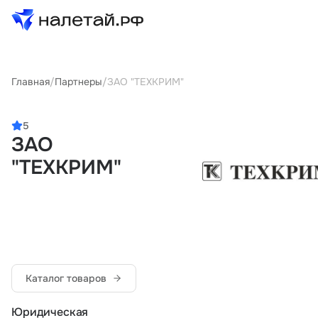
Товары
Главная
/
Партнеры
/
ЗАО "ТЕХКРИМ"
Услуги
5
ЗАО
Сервисы
"ТЕХКРИМ"
Биржа
О проекте
Клиентам
Поставщикам
Каталог товаров
Государственные программы
Партнеры
Юридическая
Новости и аналитика