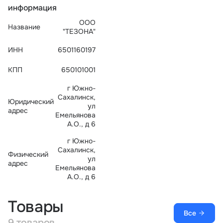
информация
Тарифы
info@naletai.su
ООО
Название
"ТЕЗОНА"
ИНН
6501160197
КПП
650101001
г Южно-
Сахалинск,
Юридический
ул
адрес
Емельянова
А.О., д 6
г Южно-
Сахалинск,
Физический
ул
адрес
Емельянова
А.О., д 6
Товары
Все
9 товаров