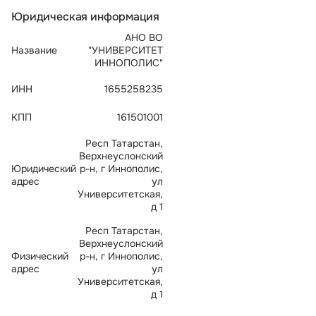
Тарифы
Юридическая информация
info@naletai.su
АНО ВО
Название
"УНИВЕРСИТЕТ
ИННОПОЛИС"
ИНН
1655258235
КПП
161501001
Респ Татарстан,
Верхнеуслонский
Юридический
р-н, г Иннополис,
адрес
ул
Университетская,
д 1
Респ Татарстан,
Верхнеуслонский
Физический
р-н, г Иннополис,
адрес
ул
Университетская,
д 1