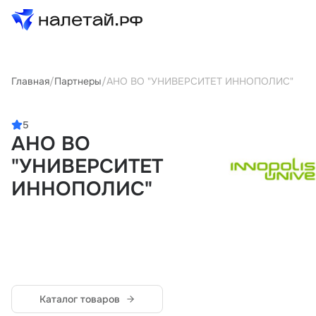
Товары
Главная
/
Партнеры
/
АНО ВО "УНИВЕРСИТЕТ ИННОПОЛИС"
Услуги
5
АНО ВО
Сервисы
"УНИВЕРСИТЕТ
Биржа
ИННОПОЛИС"
О проекте
Клиентам
Поставщикам
Государственные программы
Партнеры
Каталог товаров
Новости и аналитика