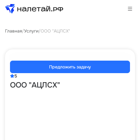
Главная
/
Услуги
/
ООО "АЦЛСХ"
Товары
Услуги
Сервисы
Предложить задачу
5
Биржа
ООО "АЦЛСХ"
О проекте
Клиентам
Поставщикам
Государственные программы
Партнеры
Новости и аналитика