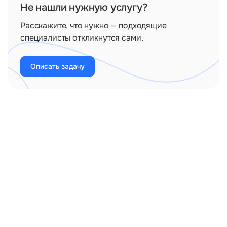
Не нашли нужную услугу?
Расскажите, что нужно — подходящие
специалисты откликнутся сами.
Описать задачу
Сертификаты и лицензии
Сертификат эксплуатанта
Лицензия Росреестра на геодезические и
картографические работы
Лицензия на осуществление работ, связанных
с использованием сведений составляющих
государственную тайну (ФСБ)
География работы
Исполнитель выполняет услуги в следующих