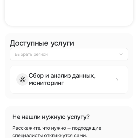
Тарифы
info@naletai.su
Доступные услуги
Выбрать регион
Сбор и анализ данных,
мониторинг
Не нашли нужную услугу?
Сертификаты и лицензии
Расскажите, что нужно — подходящие
Сертификат эксплуатанта
специалисты откликнутся сами.
Лицензия Росреестра на геодезические и