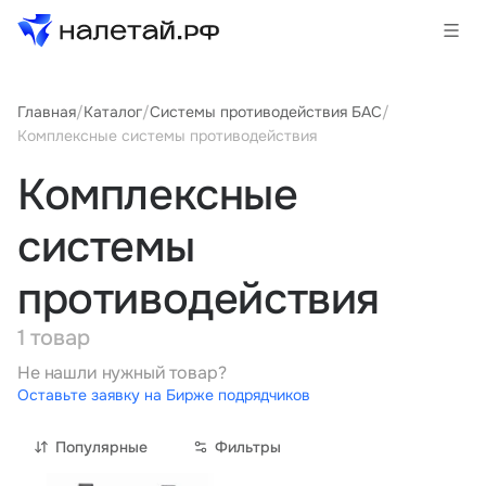
Главная
/
Каталог
/
Системы противодействия БАС
/
Товары
Комплексные системы противодействия
Услуги
Комплексные
Сервисы
системы
Биржа
противодействия
1 товар
О проекте
Не нашли нужный товар?
Клиентам
Оставьте заявку на Бирже подрядчиков
Поставщикам
Государственные программы
Популярные
Фильтры
Партнеры
Новости и аналитика