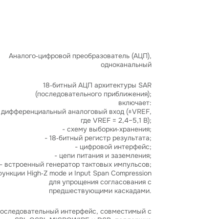
Аналого‑цифровой преобразователь (АЦП),
одноканальный
18‑битный АЦП архитектуры SAR
(последовательного приближения);
включает:
 дифференциальный аналоговый вход (±VREF,
где VREF = 2,4–5,1 В);
- схему выборки‑хранения;
- 18‑битный регистр результата;
- цифровой интерфейс;
- цепи питания и заземления;
- встроенный генератор тактовых импульсов;
функции High‑Z mode и Input Span Compression
для упрощения согласования с
предшествующими каскадами.
оследовательный интерфейс, совместимый с