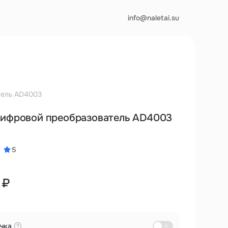
info@naletai.su
тель AD4003
цифровой преобразователь AD4003
5
 ₽
чка