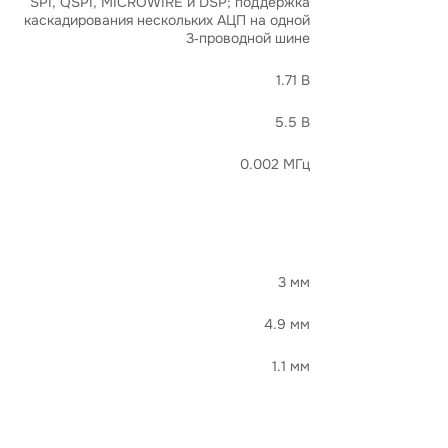
SPI, QSPI, MICROWIRE и DSP; поддержка
каскадирования нескольких АЦП на одной
3‑проводной шине
1.71 В
5.5 В
0.002 МГц
3 мм
4.9 мм
1.1 мм