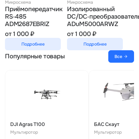
Микросхема
Микросхема
Приёмопередатчик
Изолированный
RS‑485
DC/DC‑преобразовател
ADM2687EBRIZ
ADuM5000ARWZ
от 1 000 ₽
от 1 000 ₽
Подробнее
Подробнее
Популярные товары
Все
DJI Agras T100
БАС Скаут
Мультиротор
Мультиротор