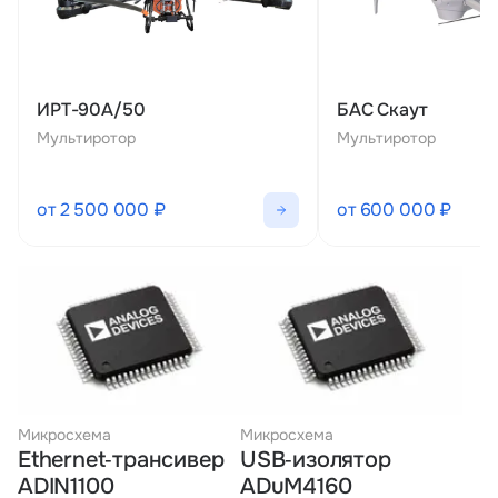
ИРТ-90А/50
БАС Скаут
Мультиротор
Мультиротор
от 2 500 000 ₽
от 600 000 ₽
Микросхема
Микросхема
Ethernet‑трансивер
USB‑изолятор
ADIN1100
ADuM4160