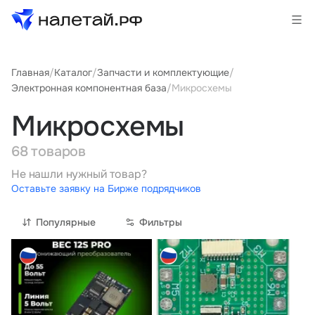
Главная
/
Каталог
/
Запчасти и комплектующие
/
Товары
Электронная компонентная база
/
Микросхемы
Услуги
Микросхемы
Сервисы
68 товаров
Не нашли нужный товар?
Биржа
Оставьте заявку на Бирже подрядчиков
Популярные
Фильтры
О проекте
Клиентам
Поставщикам
Государственные программы
Партнеры
Новости и аналитика