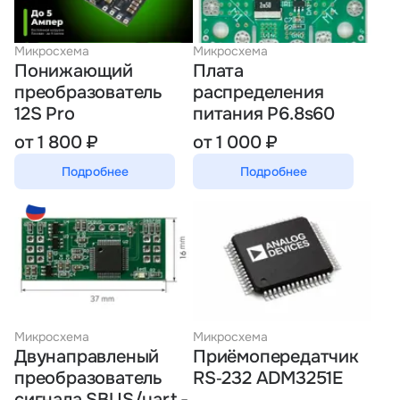
Тарифы
info@naletai.su
Микросхема
Микросхема
Понижающий
Плата
преобразователь
распределения
12S Pro
питания P6.8s60
от 1 800 ₽
от 1 000 ₽
Подробнее
Подробнее
Микросхема
Микросхема
Двунаправленый
Приёмопередатчик
преобразователь
RS‑232 ADM3251E
сигнала SBUS/uart -