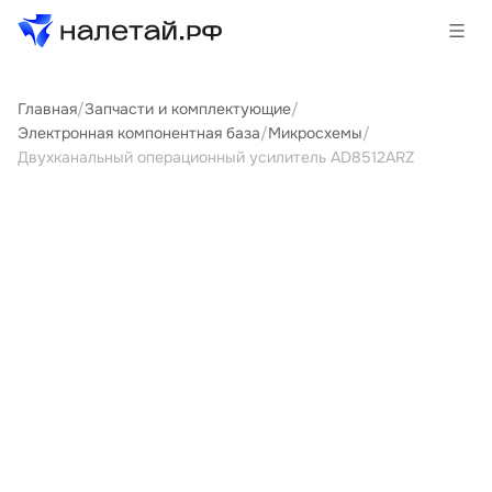
Главная
/
Запчасти и комплектующие
/
Товары
Электронная компонентная база
/
Микросхемы
/
Двухканальный операционный усилитель AD8512ARZ
Услуги
Сервисы
Биржа
О проекте
Клиентам
Поставщикам
Государственные программы
Партнеры
Новости и аналитика