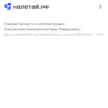
Главная
/
Запчасти и комплектующие
/
Товары
Электронная компонентная база
/
Микросхемы
/
Двунаправленый преобразователь сигнала SBUS/uart - 550
Услуги
Сервисы
Биржа
О проекте
Клиентам
Поставщикам
Государственные программы
Партнеры
Новости и аналитика