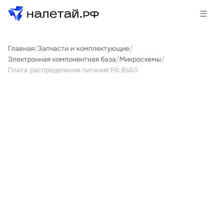
Главная
/
Запчасти и комплектующие
/
Товары
Электронная компонентная база
/
Микросхемы
/
Плата распределения питания P6.8s60
Услуги
Сервисы
Биржа
О проекте
Клиентам
Поставщикам
Государственные программы
Партнеры
Новости и аналитика