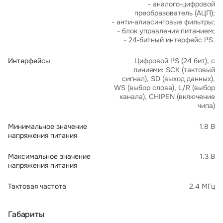
- аналого‑цифровой
преобразователь (АЦП);
- анти‑алиасинговые фильтры;
- блок управления питанием;
- 24‑битный интерфейс I²S.
Интерфейсы
Цифровой I²S (24 бит), с
линиями: SCK (тактовый
сигнал), SD (выход данных),
WS (выбор слова), L/R (выбор
канала), CHIPEN (включение
чипа)
Минимальное значение
1.8 В
напряжения питания
Максимальное значение
1.3 В
напряжения питания
Тактовая частота
2.4 МГц
Габариты