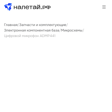
Главная
/
Запчасти и комплектующие
/
Товары
Электронная компонентная база
/
Микросхемы
/
Цифровой микрофон ADMP441
Услуги
Сервисы
Биржа
О проекте
Клиентам
Поставщикам
Государственные программы
Партнеры
Новости и аналитика