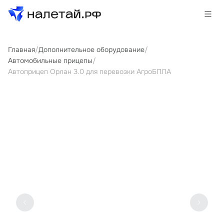
Главная
/
Дополнительное оборудование
/
Товары
Автомобильные прицепы
/
Автоприцеп Орлан 3.0 для перевозки АгроБПЛА
Услуги
Сервисы
Биржа
О проекте
Клиентам
Поставщикам
Государственные программы
Партнеры
Новости и аналитика