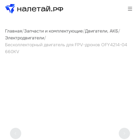
Главная
/
Запчасти и комплектующие
/
Двигатели, АКБ
/
Товары
Электродвигатели
/
Бесколлекторный двигатель для FPV-дронов OFY4214-04
Услуги
660KV
Сервисы
Биржа
О проекте
Клиентам
Поставщикам
Государственные программы
Партнеры
Новости и аналитика