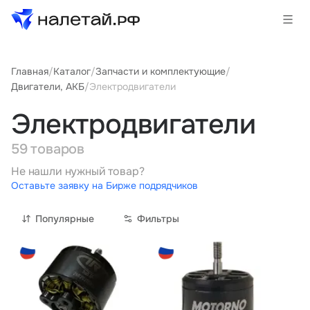
Главная
/
Каталог
/
Запчасти и комплектующие
/
Товары
Двигатели, АКБ
/
Электродвигатели
Услуги
Электродвигатели
Сервисы
59 товаров
Не нашли нужный товар?
Биржа
Оставьте заявку на Бирже подрядчиков
Популярные
Фильтры
О проекте
Клиентам
Поставщикам
Государственные программы
Партнеры
Новости и аналитика