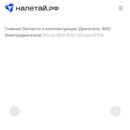
Главная
/
Запчасти и комплектующие
/
Двигатели, АКБ
/
Товары
Электродвигатели
/
Мотор BEM 8312-120 для БПЛА
Услуги
Сервисы
Биржа
О проекте
Клиентам
Поставщикам
Государственные программы
Партнеры
Новости и аналитика