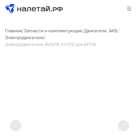
Главная
/
Запчасти и комплектующие
/
Двигатели, АКБ
/
Товары
Электродвигатели
/
Электродвигатель AV6215 KV370 для БПЛА
Услуги
Сервисы
Биржа
О проекте
Клиентам
Поставщикам
Государственные программы
Партнеры
Новости и аналитика