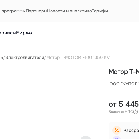
е программы
Партнеры
Новости и аналитика
Тарифы
ервисы
Биржа
КБ
/
Электродвигатели
/
Мотор T-MOTOR F100 1350 KV
Мотор T-
ООО "КУПОЛ
от 5 445
Включая НДС
Рассро