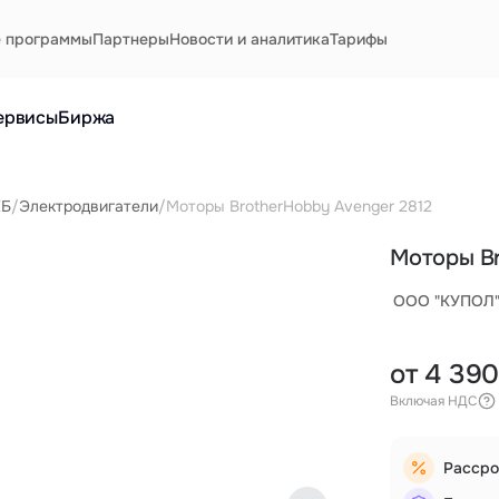
е программы
Партнеры
Новости и аналитика
Тарифы
ервисы
Биржа
КБ
/
Электродвигатели
/
Моторы BrotherHobby Avenger 2812
Моторы Br
ООО "КУПОЛ
от 4 390
Включая НДС
Рассро