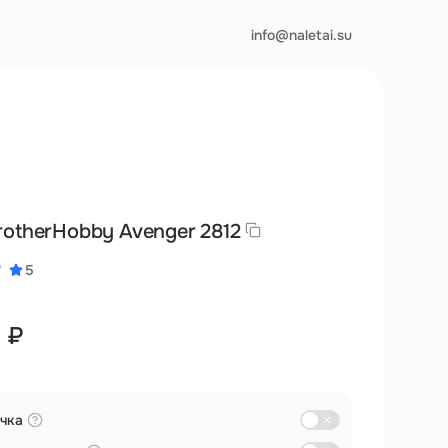
info@naletai.su
otherHobby Avenger 2812
"
5
 ₽
чка