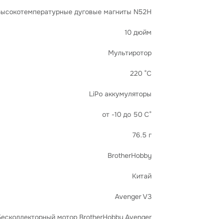
ысокотемпературные дуговые магниты N52H
10 дюйм
Мультиротор
220 °C
LiPo аккумуляторы
от -10 до 50 С°
76.5 г
BrotherHobby
Китай
Avenger V3
Бесколлекторный мотор BrotherHobby Avenger