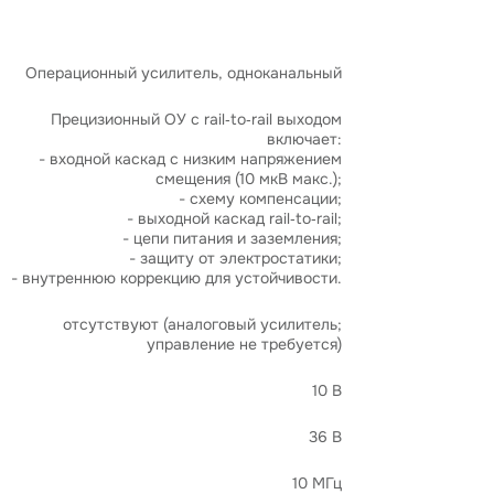
Операционный усилитель, одноканальный
Прецизионный ОУ с rail‑to‑rail выходом
включает:
- входной каскад с низким напряжением
смещения (10 мкВ макс.);
- схему компенсации;
- выходной каскад rail‑to‑rail;
- цепи питания и заземления;
- защиту от электростатики;
отсутствуют (аналоговый усилитель;
управление не требуется)
10 В
36 В
10 МГц