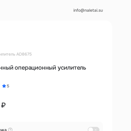
info@naletai.su
илитель AD8675
нный операционный усилитель
5
 ₽
чка