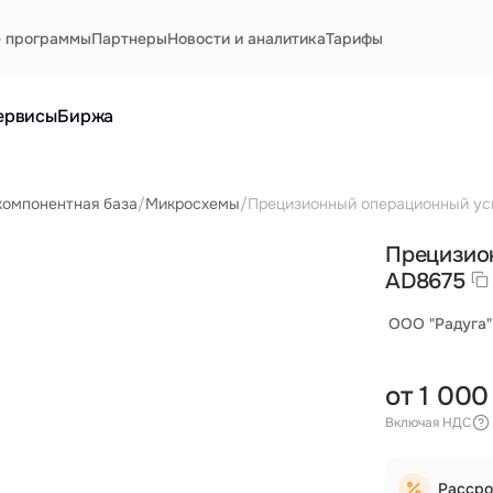
е программы
Партнеры
Новости и аналитика
Тарифы
ервисы
Биржа
компонентная база
/
Микросхемы
/
Прецизионный операционный ус
Прецизио
AD8675
ООО "Радуга"
от 1 000
Включая НДС
Рассро