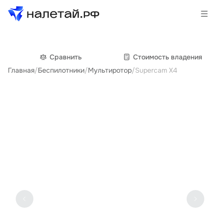
Товары
Сравнить
Cтоимость владения
Главная
/
Беспилотники
/
Мультиротор
/
Supercam X4
Услуги
Сервисы
Биржа
О проекте
Клиентам
Поставщикам
Государственные программы
Партнеры
Новости и аналитика