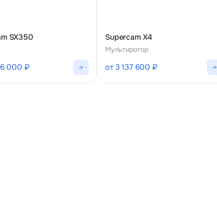
am SX350
Supercam X4
Мультиротор
76 000 ₽
от 3 137 600 ₽